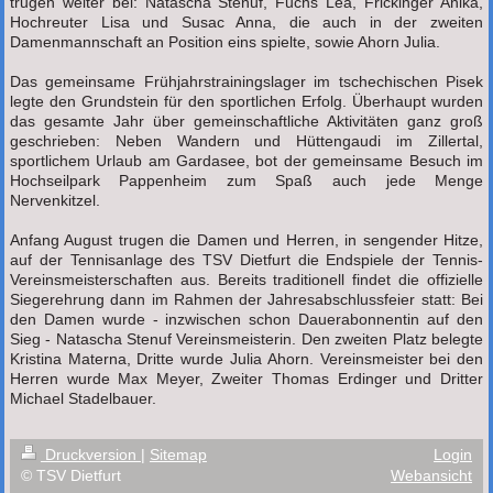
trugen weiter bei: Natascha Stenuf, Fuchs Lea, Frickinger Anika,
Hochreuter Lisa und Susac Anna, die auch in der zweiten
Damenmannschaft an Position eins spielte, sowie Ahorn Julia.
Das gemeinsame Frühjahrstrainingslager im tschechischen Pisek
legte den Grundstein für den sportlichen Erfolg. Überhaupt wurden
das gesamte Jahr über gemeinschaftliche Aktivitäten ganz groß
geschrieben: Neben Wandern und Hüttengaudi im Zillertal,
sportlichem Urlaub am Gardasee, bot der gemeinsame Besuch im
Hochseilpark Pappenheim zum Spaß auch jede Menge
Nervenkitzel.
Anfang August trugen die Damen und Herren, in sengender Hitze,
auf der Tennisanlage des TSV Dietfurt die Endspiele der Tennis-
Vereinsmeisterschaften aus. Bereits traditionell findet die offizielle
Siegerehrung dann im Rahmen der Jahresabschlussfeier statt: Bei
den Damen wurde - inzwischen schon Dauerabonnentin auf den
Sieg - Natascha Stenuf Vereinsmeisterin. Den zweiten Platz belegte
Kristina Materna, Dritte wurde Julia Ahorn. Vereinsmeister bei den
Herren wurde Max Meyer, Zweiter Thomas Erdinger und Dritter
Michael Stadelbauer.
Druckversion
|
Sitemap
Login
© TSV Dietfurt
Webansicht