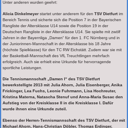
Unter anderen wurden geehrt:
Alicia Dinkelmeyer
startet unter anderem für den
TSV Dietfurt
im
Bereich Tennis und sicherte sich die Position 7 in der Bayerischen
Rangliste der Altersklasse U14 sowie die Position 19 in der
Deutschen Rangliste in der Altersklasse U14. Sie spielte mit zwölf
Jahren in der Bayernliga „Damen“ für den 1. FC Nürnberg und in
der Juniorinnen-Mannschaft in der Altersklasse bis 18 Jahre
(höchste Spielklasse) für den TC RW Eichstätt. Zudem war sie mit
der Basketball-Mannschaft des VfL Treuchtlingen mehrfach
erfolgreich. Auch sie erhielt eine Urkunde für hervorragende
sportliche Leistungen.
Die Tennismannschaft „Damen I“ des TSV Dietfurt
bewerkstelligte 2013 mit Julia Ahorn, Julia Eisenberger, Anika
Frickinger, Lea Fuchs, Leonie Fuhrmann, Lisa Hochreuter,
Kristina Materna, Natascha Stenuf und Anna-Maria Susac den
Aufstieg von der Kreisklasse II in die Kreisklasse I. Dafür
wurde ihnen eine Urkunde zuteil.
Ebenso der Herren-Tennismannschaft des TSV Dietfurt, der mit
Michael Ahorn, Hans-Christian Döbler, Thomas Erdinger,