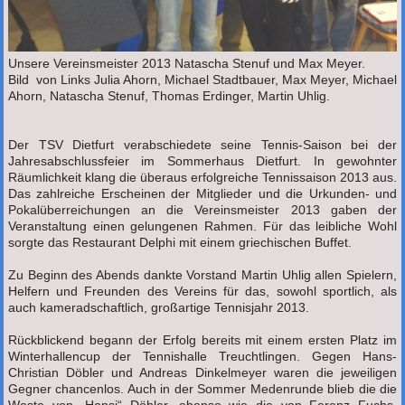
Unsere Vereinsmeister 2013 Natascha Stenuf und Max Meyer.
Bild von Links Julia Ahorn, Michael Stadtbauer, Max Meyer, Michael
Ahorn, Natascha Stenuf, Thomas Erdinger, Martin Uhlig.
Der TSV Dietfurt verabschiedete seine Tennis-Saison bei der
Jahresabschlussfeier im Sommerhaus Dietfurt. In gewohnter
Räumlichkeit klang die überaus erfolgreiche Tennissaison 2013 aus.
Das zahlreiche Erscheinen der Mitglieder und die Urkunden- und
Pokalüberreichungen an die Vereinsmeister 2013 gaben der
Veranstaltung einen gelungenen Rahmen. Für das leibliche Wohl
sorgte das Restaurant Delphi mit einem griechischen Buffet.
Zu Beginn des Abends dankte Vorstand Martin Uhlig allen Spielern,
Helfern und Freunden des Vereins für das, sowohl sportlich, als
auch kameradschaftlich, großartige Tennisjahr 2013.
Rückblickend begann der Erfolg bereits mit einem ersten Platz im
Winterhallencup der Tennishalle Treuchtlingen. Gegen Hans-
Christian Döbler und Andreas Dinkelmeyer waren die jeweiligen
Gegner chancenlos. Auch in der Sommer Medenrunde blieb die die
Weste von „Hansi“ Döbler, ebenso wie die von Ferenz Fuchs,