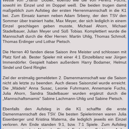
sowohl im Einzel und im Doppel weiß. Die beiden trugen damit
maßgeblich zum Aufstieg der ersten Herrenmannschaft in die K1
bei. Zum Einsatz kamen neben Adam Srbeny, der den TSV den
Sommer über trainiert hatte, Max Meyer, der sich lediglich in einem
Einzel geschlagen geben musste, Michael Ahorn, Michael
Stadelbauer, Julian Meyer und Süß Tobias. Komplettiert wurde die
Mannschaft durch die 40er Herren: Martin Uhlig, Thomas Schmoll,
Thomas Erdinger und Lothar Pietsch.
Die Herren 40 fanden diese Saison ihre Meister und schlossen mit
Platz fünf ab. Bester Spieler mit einer 4:1 Einzelbilanz war Jürgen
Immendörfer. Gespielt haben außerdem Harry Bodamer, Helmut
Sindel und Gerd Ringler.
Ziel der erstmalig gemeldeten 2. Damenmannschaft war die Saison
nicht als letzte zu beenden. Auch dieses Saisonziel wurde erreicht.
Die „Mädels“ Anna Susac, Leonie Fuhrmann, Annemarie Fuchs,
Julia Ahorn, Sandra Stadelbauer wurden ergänzt durch die
„Mannschaftsmamis“ Sabine Lachmann-Uhlig und Sabine Pietsch.
Ebenfalls den Aufstieg in die K1 schaffte die erste
Damenmannschaft des TSV. Die besten Spielerinnen waren Julia
Eisenberger und Kristina Materna, die lediglich jeweils ein Einzel
verloren. Am Ende standen 9:1, bzw. 7:1 Spiele. Zum Aufstieg