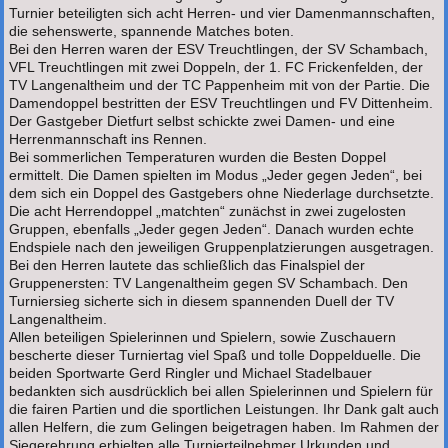
Turnier beteiligten sich acht Herren- und vier Damenmannschaften,
die sehenswerte, spannende Matches boten.
Bei den Herren waren der ESV Treuchtlingen, der SV Schambach,
VFL Treuchtlingen mit zwei Doppeln, der 1. FC Frickenfelden, der
TV Langenaltheim und der TC Pappenheim mit von der Partie. Die
Damendoppel bestritten der ESV Treuchtlingen und FV Dittenheim.
Der Gastgeber Dietfurt selbst schickte zwei Damen- und eine
Herrenmannschaft ins Rennen.
Bei sommerlichen Temperaturen wurden die Besten Doppel
ermittelt. Die Damen spielten im Modus „Jeder gegen Jeden“, bei
dem sich ein Doppel des Gastgebers ohne Niederlage durchsetzte.
Die acht Herrendoppel „matchten“ zunächst in zwei zugelosten
Gruppen, ebenfalls „Jeder gegen Jeden“. Danach wurden echte
Endspiele nach den jeweiligen Gruppenplatzierungen ausgetragen.
Bei den Herren lautete das schließlich das Finalspiel der
Gruppenersten: TV Langenaltheim gegen SV Schambach. Den
Turniersieg sicherte sich in diesem spannenden Duell der TV
Langenaltheim.
Allen beteiligen Spielerinnen und Spielern, sowie Zuschauern
bescherte dieser Turniertag viel Spaß und tolle Doppelduelle. Die
beiden Sportwarte Gerd Ringler und Michael Stadelbauer
bedankten sich ausdrücklich bei allen Spielerinnen und Spielern für
die fairen Partien und die sportlichen Leistungen. Ihr Dank galt auch
allen Helfern, die zum Gelingen beigetragen haben. Im Rahmen der
Siegerehrung erhielten alle Turnierteilnehmer Urkunden und