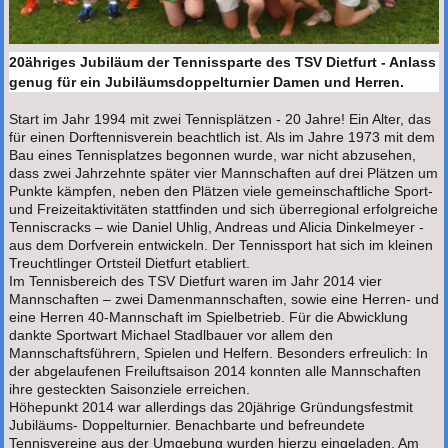
20ähriges Jubiläum der Tennissparte des TSV Dietfurt - Anlass
genug für ein Jubiläumsdoppelturnier Damen und Herren.
Start im Jahr 1994 mit zwei Tennisplätzen - 20 Jahre! Ein Alter, das
für einen Dorftennisverein beachtlich ist. Als im Jahre 1973 mit dem
Bau eines Tennisplatzes begonnen wurde, war nicht abzusehen,
dass zwei Jahrzehnte später vier Mannschaften auf drei Plätzen um
Punkte kämpfen, neben den Plätzen viele gemeinschaftliche Sport-
und Freizeitaktivitäten stattfinden und sich überregional erfolgreiche
Tenniscracks – wie Daniel Uhlig, Andreas und Alicia Dinkelmeyer -
aus dem Dorfverein entwickeln. Der Tennissport hat sich im kleinen
Treuchtlinger Ortsteil Dietfurt etabliert.
Im Tennisbereich des TSV Dietfurt waren im Jahr 2014 vier
Mannschaften – zwei Damenmannschaften, sowie eine Herren- und
eine Herren 40-Mannschaft im Spielbetrieb. Für die Abwicklung
dankte Sportwart Michael Stadlbauer vor allem den
Mannschaftsführern, Spielen und Helfern. Besonders erfreulich: In
der abgelaufenen Freiluftsaison 2014 konnten alle Mannschaften
ihre gesteckten Saisonziele erreichen.
Höhepunkt 2014 war allerdings das 20jährige Gründungsfestmit
Jubiläums- Doppelturnier. Benachbarte und befreundete
Tennisvereine aus der Umgebung wurden hierzu eingeladen. Am